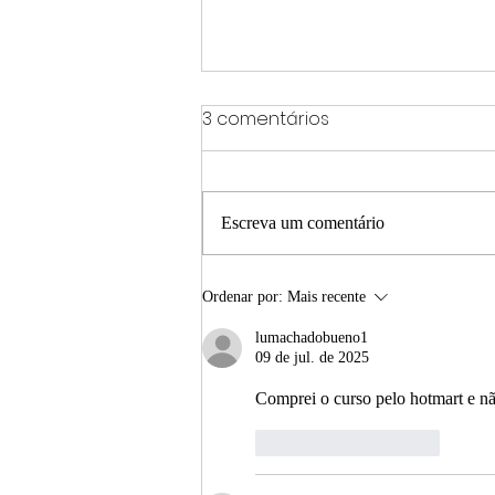
3 comentários
Escreva um comentário
NOSSAS CERÂMICAS
Ordenar por:
Mais recente
lumachadobueno1
09 de jul. de 2025
Comprei o curso pelo hotmart e n
Curtir
Responder