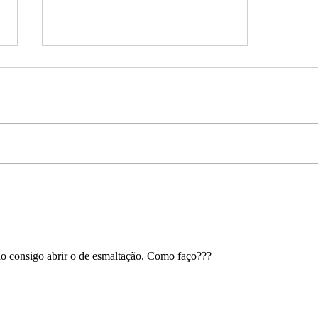
INTENSIVO DE TORNO
PRESENCIAL
ão consigo abrir o de esmaltação. Como faço???