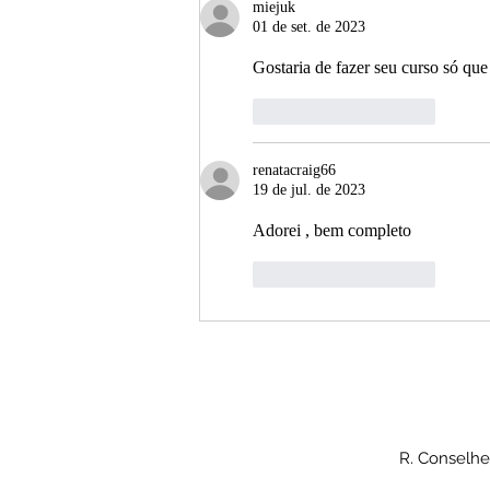
miejuk
01 de set. de 2023
Gostaria de fazer seu curso só qu
Curtir
Responder
renatacraig66
19 de jul. de 2023
Adorei , bem completo 
Curtir
Responder
R. Conselhei