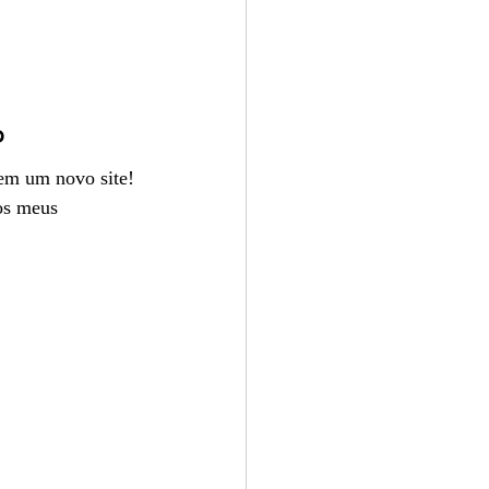
?
 em um novo site!
os meus 